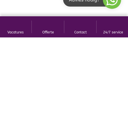
Vacatures
Offerte
Contact
24/7 service
Wij staan ruiterlijk voor je klaar
Is je ruit eruit? Wij laten je niet
barsten!
24/7 staan wij voor je klaar
Heb je ruitschade, bijvoorbeeld door slecht weer,
inbraak of vandalisme? Bel voor spoed- en
noodreparatie 24 uur per dag met onze spoedlijn: