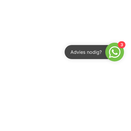
3
Advies nodig?