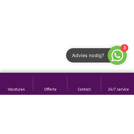
3
Advies nodig?
Vacatures
Offerte
Contact
24/7 service
Wij staan ruiterlijk voor je klaar