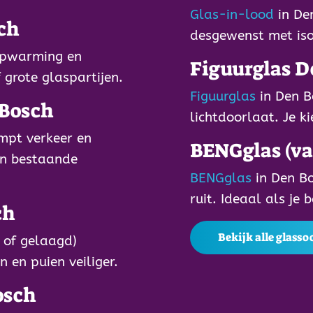
Glas-in-lood
in De
ch
desgewenst met iso
opwarming en
Figuurglas D
f grote glaspartijen.
Figuurglas
in Den B
 Bosch
lichtdoorlaat. Je k
mpt verkeer en
BENGglas (v
in bestaande
BENGglas
in Den Bo
ruit. Ideaal als je
ch
Bekijk alle glass
 of gelaagd)
n en puien veiliger.
osch