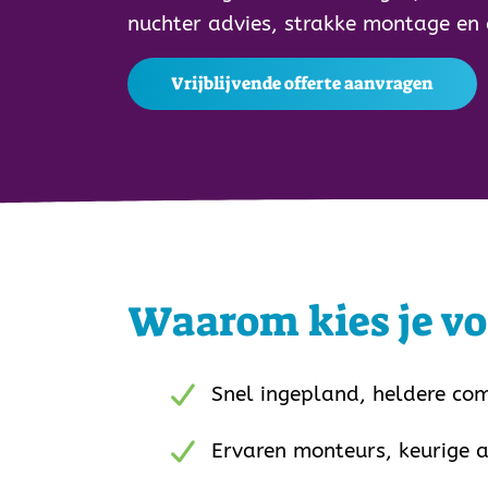
nuchter advies, strakke montage en d
Vrijblijvende offerte aanvragen
Waarom kies je vo
Snel ingepland, heldere co
Ervaren monteurs, keurige 