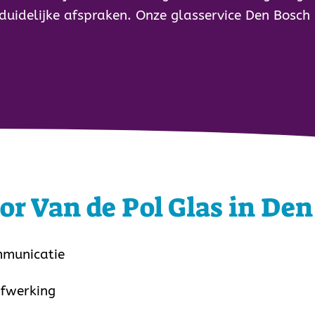
uidelijke afspraken. Onze glasservice Den Bosch i
or Van de Pol Glas in Den
mmunicatie
afwerking