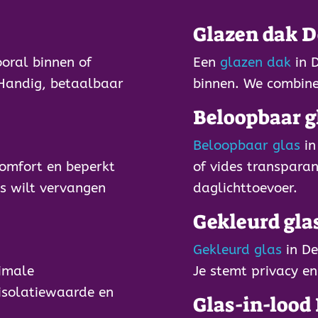
Glazen dak 
ooral binnen of
Een
glazen dak
in D
 Handig, betaalbaar
binnen. We combiner
Beloopbaar g
Beloopbaar glas
in
omfort en beperkt
of vides transparan
as wilt vervangen
daglichttoevoer.
Gekleurd gla
Gekleurd glas
in De
imale
Je stemt privacy en
 isolatiewaarde en
Glas-in-lood