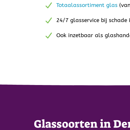
Totaalassortiment glas
(van
24/7 glasservice bij schade
Ook inzetbaar als glashande
Glassoorten in De