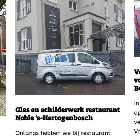
V
v
B
In
Glas en schilderwerk restaurant
a
Noble 's-Hertogenbosch
ve
V
Onlangs hebben we bij restaurant