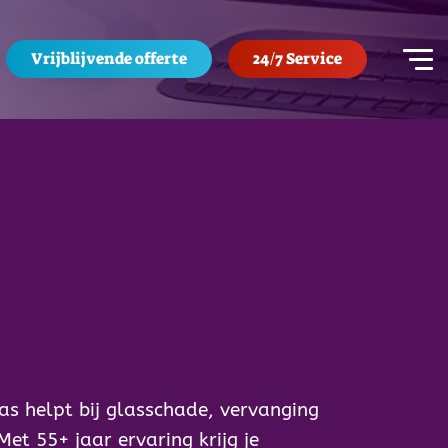
Vrijblijvende offerte
24/7 Service
las helpt bij glasschade, vervanging
et 55+ jaar ervaring krijg je